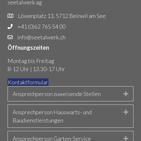
seetalwerk ag
Löwenplatz 13, 5712 Beinwil am See
+41 (0)62 765 54 00
info@seetalwerk.ch
Öffnungszeiten
Montag bis Freitag
8-12 Uhr | 13.30-17 Uhr
Kontaktformular
Ansprechperson zuweisende Stellen
Expa
Ansprechperson Hauswarts- und
Expa
Baudienstleistungen
Ansprechperson Garten-Service
Expa