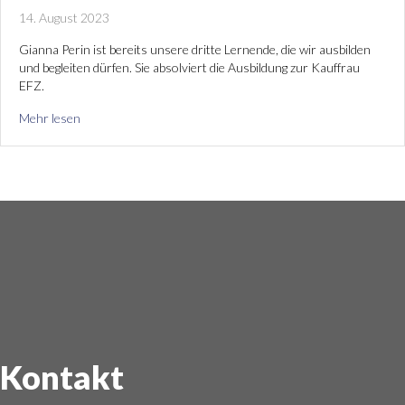
14. August 2023
Gianna Perin ist bereits unsere dritte Lernende, die wir ausbilden
und begleiten dürfen. Sie absolviert die Ausbildung zur Kauffrau
EFZ.
Mehr lesen
Kontakt