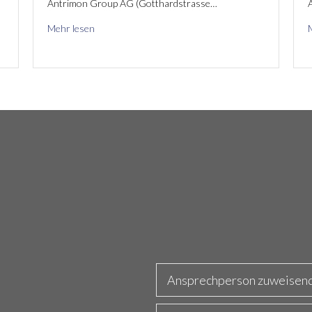
Antrimon Group AG (Gotthardstrasse…
A
Mehr lesen
Ansprechperson zuweisend