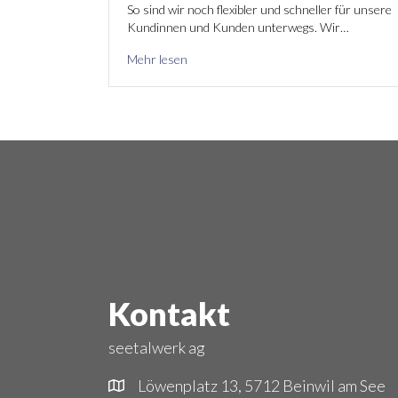
So sind wir noch flexibler und schneller für unsere
Kundinnen und Kunden unterwegs. Wir…
Mehr lesen
Kontakt
seetalwerk ag
Löwenplatz 13, 5712 Beinwil am See