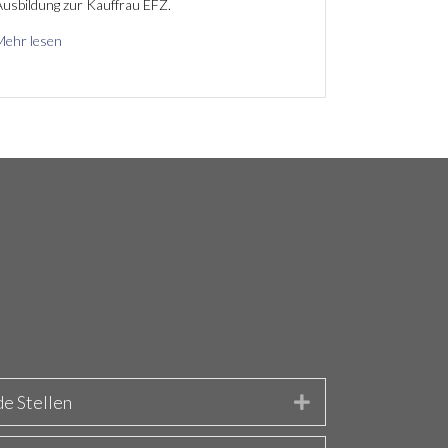
usbildung zur Kauffrau EFZ.
Mehr lesen
e Stellen
Expand