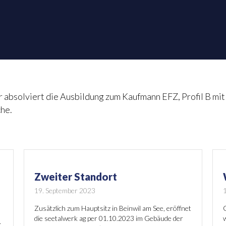
Er absolviert die Ausbildung zum Kaufmann EFZ, Profil B mi
che.
Zweiter Standort
19. September 2023
Zusätzlich zum Hauptsitz in Beinwil am See, eröffnet
G
die seetalwerk ag per 01.10.2023 im Gebäude der
w
.